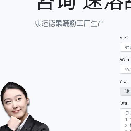
康迈德
果蔬粉工厂
生产
姓名
省/市
产品
详细