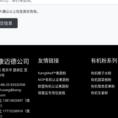
人确认以上信息真实有效。
交信息
康迈德
公司
友情链接
有机粉系列
 南京市 建邺区 莲
KangMed™果蔬粉
有机椰子水粉
9号
NOP有机认证果蔬粉
有机甜菜根粉
+86-25-83332506
欧盟有机认证果蔬粉
有机莓类浆果粉
fruiveg@kang-
保健品专用包装瓶
有机生姜粉
com
:
13813925697
（微
号）
:
17715236916
（微
号）