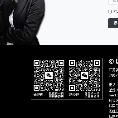
本
提
©
江苏省
池路9
电话:
邮件:
med.
杨经理
信同
汤经理
信同