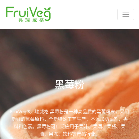
黑莓粉
FruiVeg®弗瑞威格 黑莓粉是一种高品质的黑莓粉末，采用
新鲜的黑莓原料，全新特殊工艺生产，不添加防腐剂、香
料和色素。黑莓粉可广泛应用于果汁、果酒、果酱、果
脯、果冻、饮料等产品行业。