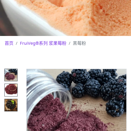
首页
FruiVeg®系列 浆果莓粉
黑莓粉