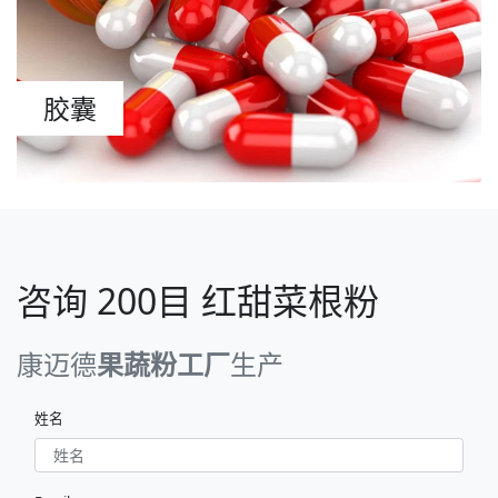
胶囊
咨询 200目 红甜菜根粉
康迈德
果蔬粉工厂
生产
姓名