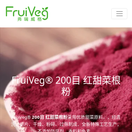
FruiVeg® 200目 红甜菜根
粉
FruiVeg®
200目 红甜菜根粉
采用优质甜菜原料，，经清
洗、切片、干燥、粉碎、过筛制成，全新特殊工艺生产，
不添加防腐剂、香料和色素。