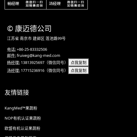
©
康迈德
公司
江苏省 南京市 建邺区 莲池路99号
电话:
+86-25-83332506
邮件:
fruiveg@kang-med.com
杨经理:
13813925697
（微信同号）
点我复制
汤经理:
17715236916
（微信同号）
点我复制
友情链接
KangMed™果蔬粉
NOP有机认证果蔬粉
欧盟有机认证果蔬粉