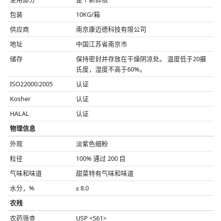
包装
10KG/箱
供应商
南京康迈德科技有限公司
地址
中国江苏省南京市
储存
保持密封并存放在干燥阴凉处。 温度低于20摄
氏度，湿度不高于60%。
ISO22000:2005
认证
Kosher
认证
HALAL
认证
物理信息
外观
淡紫色细粉
粒径
100% 通过 200 目
气味和味道
甜菜特有气味和味道
水分，%
≤ 8.0
农残
农药筛查
USP <561>