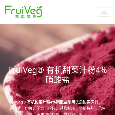
FruiVeg® 有机甜菜汁粉4%
硝酸盐
FruiVeg®
有机甜菜汁粉4%硝酸盐
采用优质甜菜原料，，
经清洗、切片、干燥、粉碎、过筛制成，全新特殊工艺生
产，不添加防腐剂、香料和色素。