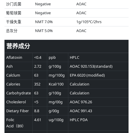
沙门氏菌
Negative
AOAC
葡萄球菌
Negative
AOAC
干燥失重
NMT 7.0%
1g/105℃/2hrs
总灰分
NMT 5.0%
AOAC
营养成分
Aflatoxin
<0.4
ppb
HPLC
Ash
2.72
g/100g
AOAC 920.153(standard)
Calclum
63
mg/100g
EPA 6020 (modified)
Calories
352
Kcal/100
Calculation
Carbohydrate
63
g/100g
Calculation
Choleslerol
<5
mg/00g
AOAC 976.26
Dietary Fiber
8.8
g/00g
AOAC 991.43
Folic
4.61
ug/100g
HPLC PDA
Acid（B9）