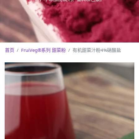
首页
FruiVeg®系列 甜菜粉
有机甜菜汁粉4%硝酸盐