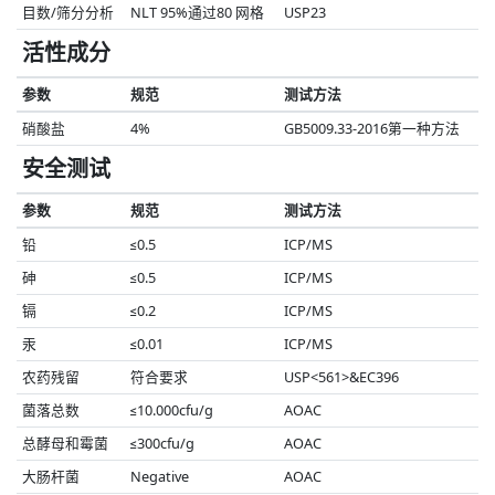
目数/筛分分析
NLT 95%通过80 网格
USP23
活性成分
参数
规范
测试方法
硝酸盐
4%
GB5009.33-2016第一种方法
安全测试
参数
规范
测试方法
铅
≤0.5
ICP/MS
砷
≤0.5
ICP/MS
镉
≤0.2
ICP/MS
汞
≤0.01
ICP/MS
农药残留
符合要求
USP<561>&EC396
菌落总数
≤10.000cfu/g
AOAC
总酵母和霉菌
≤300cfu/g
AOAC
大肠杆菌
Negative
AOAC