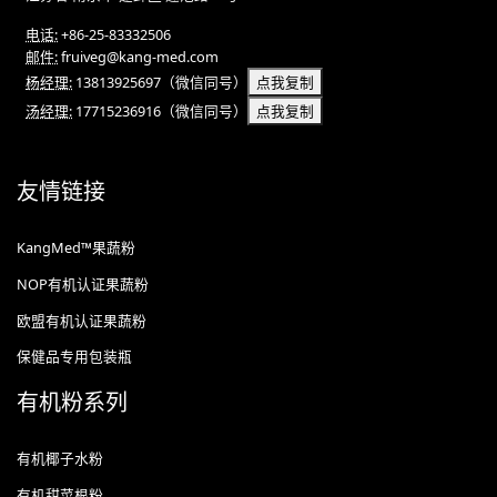
电话:
+86-25-83332506
邮件:
fruiveg@kang-med.com
杨经理:
13813925697
（微信同号）
点我复制
汤经理:
17715236916
（微信同号）
点我复制
友情链接
KangMed™果蔬粉
NOP有机认证果蔬粉
欧盟有机认证果蔬粉
保健品专用包装瓶
有机粉系列
有机椰子水粉
有机甜菜根粉