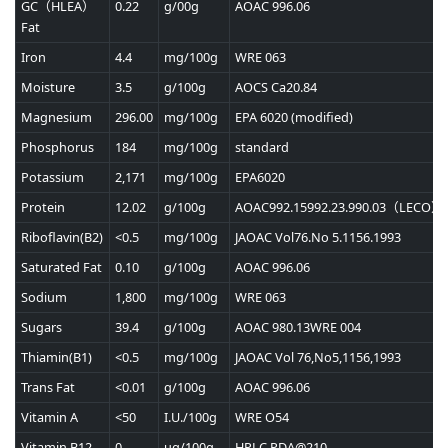
GC（HLEA）
0.22
g/00g
AOAC 996.06
Fat
Iron
4.4
mg/100g
WRE 063
Moisture
3.5
g/100g
AOCS Ca20.84
Magnesium
296.00
mg/100g
EPA 6020 (modified)
Phosphorus
184
mg/100g
standard
Potassium
2,171
mg/100g
EPA6020
Protein
12.02
g/100g
AOAC992.15992.23.990.03（LECO）
Riboflavin(B2)
<0.5
mg/100g
JAOAC Vol76.No 5.1156.1993
Saturated Fat
0.10
g/100g
AOAC 996.06
Sodium
1,800
mg/100g
WRE 063
Sugars
39.4
g/100g
AOAC 980.13WRE 004
Thiamin(B1)
<0.5
mg/100g
JAOAC Vol 76,No5,1156,1993
Trans Fat
<0.01
g/100g
AOAC 996.06
Vitamin A
<50
I.U./100g
WRE O54
Vitamin B12
0
ug/100g
HPLC PDA@210