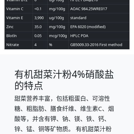
Vitamin C
<0.1
mg/100g
AOAC 984.25WRE017
Vitamin E
3,990
ug/100g
standard
Zinc
35.0
mg/100g
EPA 6020 (modified)
Blotln
0.05
mcg/100g
HPLC PDA
Nitrate
4
%
GB5009.33-2016 First method
有机甜菜汁粉4%硝酸盐
的特点
甜菜营养丰富，包括粗蛋白、可溶性
糖、粗脂肪、膳食纤维、维生素C、烟
酸等，并含有钾、钠、镁、铁、钙、
锌、锰、铜等矿物质。 有机甜菜汁粉