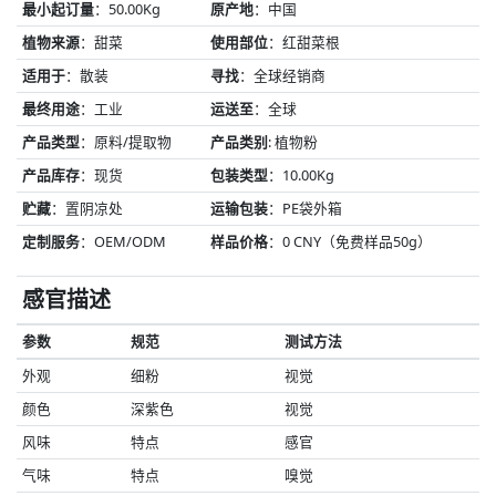
最小起订量
：50.00Kg
原产地
：中国
植物来源
：甜菜
使用部位
：红甜菜根
适用于
：散装
寻找
：全球经销商
最终用途
：工业
运送至
：全球
产品类型
：原料/提取物
产品类别
: 植物粉
产品库存
：现货
包装类型
：10.00Kg
贮藏
：置阴凉处
运输包装
：PE袋外箱
定制服务
：OEM/ODM
样品价格
：0 CNY（免费样品50g）
感官描述
参数
规范
测试方法
外观
细粉
视觉
颜色
深紫色
视觉
风味
特点
感官
气味
特点
嗅觉